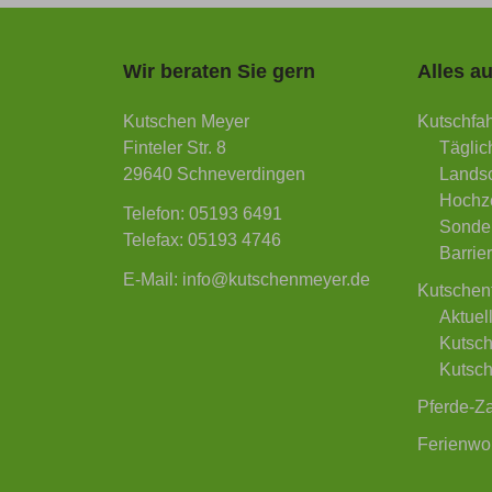
Wir beraten Sie gern
Alles au
Navigati
Kutschen Meyer
Kutschfah
überspri
Finteler Str. 8
Täglic
29640 Schneverdingen
Landsc
Hochze
Telefon: 05193 6491
Sonder
Telefax: 05193 4746
Barrie
E-Mail: info@kutschenmeyer.de
Kutschen
Aktuel
Kutsch
Kutsch
Pferde-Z
Ferienw