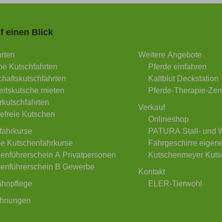
f einen Blick
on
rten
Weitere Angebote
ngen
he Kutschfahrten
Pferde einfahren
haftskutschfahrten
Kaltblut Deckstation
itskutsche mieten
Pferde-Therapie-Zen
kutschfahrten
Verkauf
refreie Kutschen
Onlineshop
fahrkurse
PATURA Stall- und 
le Kutschenfahrkurse
Fahrgeschirre eigene
enführerschein A Privatpersonen
Kutschenmeyer Kuts
enführerschein B Gewerbe
Kontakt
ahnpflege
ELER-Tierwohl
ohnungen